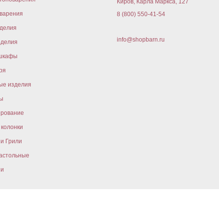
Киров, Карла Маркса, 127
варения
8 (800) 550-41-54
оделия
info@shopbarn.ru
оделия
шкафы
ря
ые изделия
ы
ирование
колонки
и Грили
астольные
ни